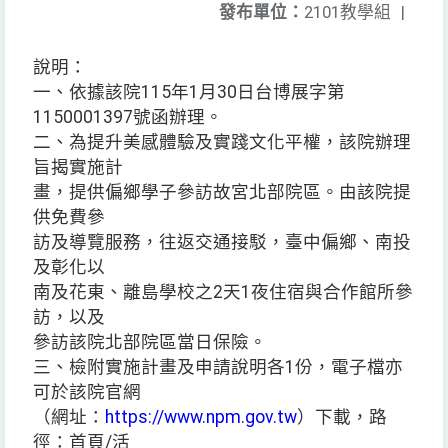
發布單位：
2101教學組
|
說明：
一、依據該院115年1月30日台博展字第
1150001397號函辦理。
二、為提升美感體驗及實踐文化平權，該院辦理
旨揭實施計
畫，提供偏鄉學子參訪故宮北部院區。由該院提
供免費參
訪及導覽服務，往返交通接駁，臺中偏鄉、南投
及彰化以
南及花東、離島學校之2天1夜住宿與合作館所參
訪，以及
參訪該院北部院區當日保險。
三、檢附實施計畫及申請說明各1份，電子檔亦
可於該院官網
（網址：
https://www.npm.gov.tw
）下載，路
徑：首頁/活