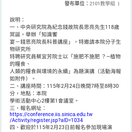
發布單位：
2101教學組
|
說明：
一、中央研究院為紀念錢故院長思亮先生118歲
冥誕，舉辦「知識饗
宴－錢思亮院長科普講座」，特邀請本院分子生
物研究所
特聘研究員蔡宜芳院士以「施肥不施肥 ？—植物
的糧食、
人類的糧食與環境的永續」為題演講（活動海報
如附件）。
二、講座時間：115年2月24日晚間7時至8時30
分，地點：本院
學術活動中心2樓第1會議室。
三、報名網址：
https://conference.iis.sinica.edu.tw
/Activity/register.jsp?aID=1034
四、歡迎於115年2月23日前報名參加現場演