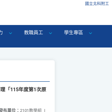
國立北科附工
力
教職員工
學生專區
「115年度第1次原
發布單位：
2101教學組
|