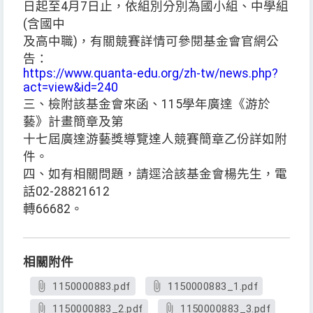
日起至4月7日止，依組別分別為國小組、中學組
(含國中
及高中職)，有關競賽詳情可參閱基金會官網公
告：
https://www.quanta-edu.org/zh-tw/news.php?
act=view&id=240
三、檢附該基金會來函、115學年廣達《游於
藝》計畫簡章及第
十七屆廣達游藝獎導覽達人競賽簡章乙份詳如附
件。
四、如有相關問題，請逕洽該基金會楊先生，電
話02-28821612
轉66682。
相關附件
1150000883.pdf
1150000883_1.pdf
1150000883_2.pdf
1150000883_3.pdf