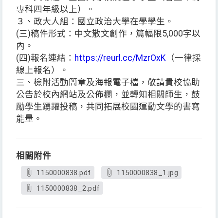
專科四年級以上）。
３、政大人組：國立政治大學在學學生。
(三)稿件形式：中文散文創作，篇幅限5,000字以
內。
(四)報名連結：
https://reurl.cc/MzrOxK
（一律採
線上報名）。
三、檢附活動簡章及海報電子檔，敬請貴校協助
公告於校內網站及公佈欄，並轉知相關師生，鼓
勵學生踴躍投稿，共同拓展校園運動文學的書寫
能量。
相關附件
1150000838.pdf
1150000838_1.jpg
1150000838_2.pdf