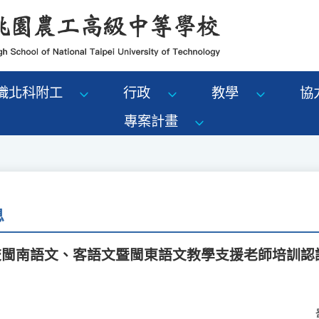
識北科附工
行政
教學
協
專案計畫
息
學校閩南語文、客語文暨閩東語文教學支援老師培訓認