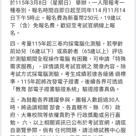
於115年3月8日（星期日） 舉辦，一人限報考一
種卷別。報名時間自即日起至同年114 月11月14
日下午5時止。報名費為新臺幣250元，19歲以
下 （含）免報名費。歡迎至考試官網線上報
名。
四、考量115年起三卷均採電腦化測驗，若學齡
前幼兒（6歲以下）或高齡者（65歲以上）評估
於測驗期間全程操作電腦 有困難，可申請「特殊
需求服務」，詳情請見考試官網之 簡章內容。除
考試方式採電腦測驗，考生成績若達各級通 過標
準，115年起將改發電子證書，後續各界可透過
「教育 部電子證書驗證系統」驗證證書真偽。
五、為鼓勵各界踴躍參與，團報人數超過30人
時，將函請相關 部會、各直轄市、縣（市）政
府、大專校院等依權責酌予 行政獎勵或另行嘉
勉。 六、以上相關資訊已公布於考試官網，請逕
自瀏覽參閱。倘有 任何問題，請洽總試務中心服