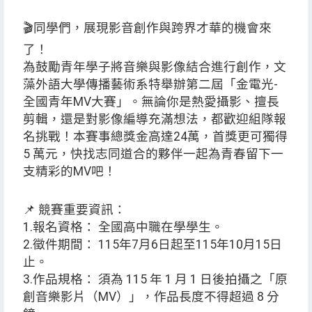
🎬同學們，展現影音創作與跨界才華的機會來
了！
為鼓勵青年學子將音樂與影像結合進行創作，文
藻外語大學傳播藝術系特舉辦第二屆「金電光-
全國青年MV大賽」。無論你是熱愛攝影、擅長
剪輯，還是對影像編導充滿想法，都歡迎組隊報
名挑戰！本賽事總獎金高達24萬，首獎更可獨得
5 萬元，快找志同道合的夥伴一起為青春留下一
支精彩的MV吧！
📌 競賽重要資訊：
1.報名資格： 全國高中職在學學生。
2.徵件期間： 115年7月6日起至115年10月15日
止。
3.作品規格： 須為 115 年 1 月 1 日後拍攝之「原
創音樂影片（MV）」，作品長度不得超過 8 分