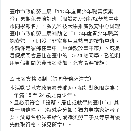
臺中市政府勞工局「115年度青少年職業探索
營」暑期免費培訓班（限設籍/居住/就學於臺中
市同學報名），弘光科技大學推廣教育中心辦理
臺中市政府勞工局補助之「115年度青少年職業
探索營」，開設了非常實用且熱門的技術專班。
不論你是家鄉在臺中（戶籍設於臺中市）、或是
暑假期間會居住在臺中的 15-24 歲同學，歡迎利
用暑假期間免費報名參加，充實職涯技能！
⚠️ 報名資格限制（請同學務必注意）
本活動受地方政府經費補助，招訓對象限定為：
1.年滿 15 至 24 歲之青少年。
2.且必須符合「設籍、居住或就學於臺中市」其
中一項條件。（特殊身分如：獨力負擔家計者子
女、父母曾領失業給付或職災勞工子女等享有優
先錄取資格，詳見簡章）。