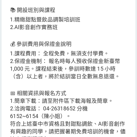
📚 開設班別與課程
1.精緻甜點暨飲品調製培訓班
2.AI影音創作實務班
💰 參訓費用與保證金說明
1.課程費用： 全程免費，無須支付學費。
2.保證金機制： 報名時每人預收保證金新臺幣
1,000 元。課程結束後，參訓時數達 15 小時
（含）以上者，將於結訓當日全數無息退還。
📅 相關資訊與報名方式
1.簡章下載：請至附件區下載海報及簡章。
2.洽詢電話： 04-26318652 分機
6152~6154（陳小姐）。
符合上述臺中市資格且對甜點調飲、AI影音創作
有興趣的同學，請把握暑期免費培訓的機會，儘