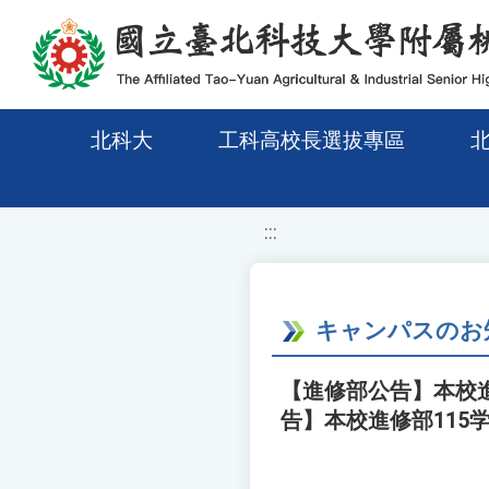
移至網頁之主要內容區位置
北科大
工科高校長選拔專區
:::
キャンパスのお
【進修部公告】本校進
告】本校進修部11