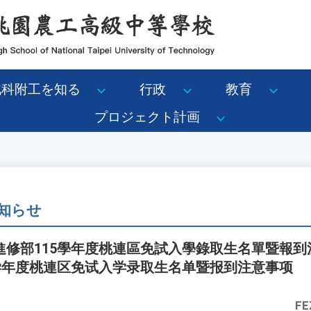
北科附工を知る
行政
教育
プロジェクト計画
知らせ
修部115學年度桃連區免試入學錄取生名單暨報到
5学年度桃連区免试入学录取生名单暨报到注意事项
FE