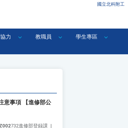
國立北科附工
協力
教職員
學生專區
注意事項 【進修部公
Z002
732進修部登録課
|