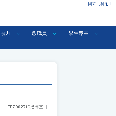
國立北科附工
協力
教職員
學生專區
FEZ002
710指導室
|