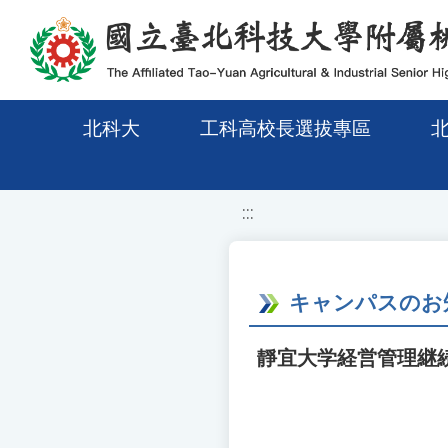
移至網頁之主要內容區位置
北科大
工科高校長選拔專區
:::
キャンパスのお
靜宜大学経営管理継