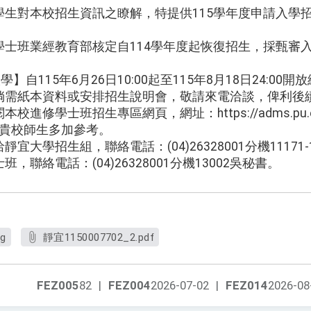
學生對本校招生資訊之瞭解，特提供115學年度申請入學
學士班業經教育部核定自114學年度起恢復招生，採甄審
】自115年6月26日10:00起至115年8月18日24:0
倘需紙本資料或安排招生說明會，敬請來電洽談，俾利後
修學士班招生專區網頁，網址：https://adms.pu.edu.t
tw歡迎貴校師生多加參考。
大學招生組，聯絡電話：(04)26328001分機11171
聯絡電話：(04)26328001分機13002吳秘書。
g
靜宜1150007702_2.pdf
FEZ005
82
|
FEZ004
2026-07-02
|
FEZ014
2026-08