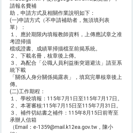
請報名費補
助，申請方式及相關作業說明如下：
(一)申請方式（不申請補助者，無須填列表
單）：
１、應於期限內填報教師資料，上傳應試章之准
考證掃描
檔或證書、成績單掃描檔至前揭系統。
２、下載名冊，核章後上傳。
３、為配合「公職人員利益衝突迴避法」請至系
統下載
「關係人身分關係揭露表」，填寫完畢核章後上
傳。
(二)工作期程：
１、學校填報：115年7月1日至115年7月17日。
２、本署審核:115年7月15日至115年7月31日。
３、補件切結書之補件：115年8月15日前寄至
承辦人信箱
（Email：e-1359@mail.k12ea.gov.tw，陳小