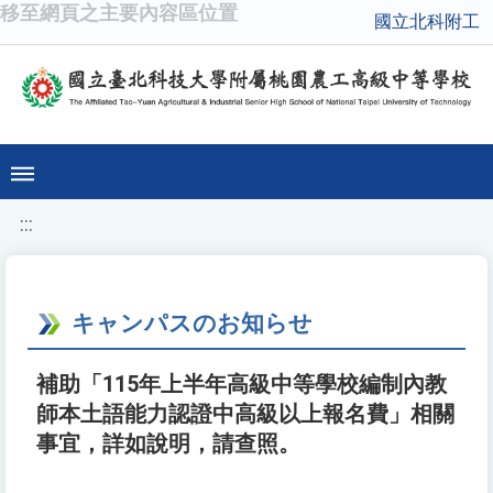
移至網頁之主要內容區位置
國立北科附工
:::
キャンパスのお知らせ
補助「115年上半年高級中等學校編制內教
師本土語能力認證中高級以上報名費」相關
事宜，詳如說明，請查照。