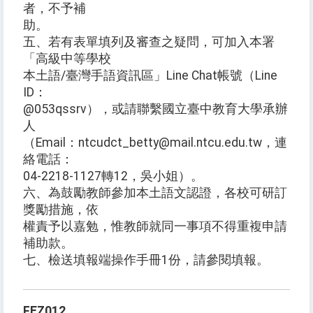
者，不予補
助。
五、若有表單填列及審查之疑問，可加入本署
「高級中等學校
本土語/臺灣手語資訊區」Line Chat帳號（Line
ID：
@053qssrv），或請聯繫國立臺中教育大學承辦
人
（Email：ntcudct_betty@mail.ntcu.edu.tw，連
絡電話：
04-2218-1127轉12，吳小姐）。
六、為鼓勵教師參加本土語文認證，各校可研訂
獎勵措施，依
權責予以嘉勉，惟教師就同一事項不得重複申請
補助款。
七、檢送填報端操作手冊1份，請參閱填報。
FEZ012