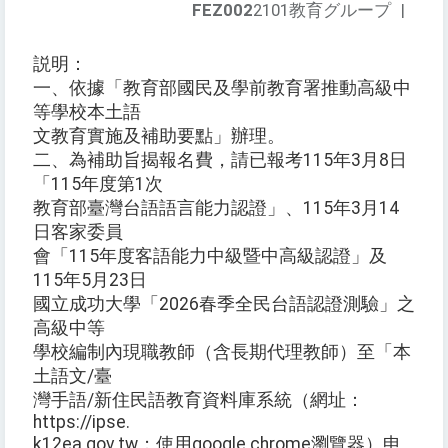
FEZ002
2101教育グループ
|
説明：
一、依據「教育部國民及學前教育署推動高級中
等學校本土語
文教育實施及補助要點」辦理。
二、為補助旨揭報名費，請已報考115年3月8日
「115年度第1次
教育部臺灣台語語言能力認證」、115年3月14
日客家委員
會「115年度客語能力中級暨中高級認證」及
115年5月23日
國立成功大學「2026春季全民台語認證測驗」之
高級中等
學校編制內現職教師（含長期代理教師）至「本
土語文/臺
灣手語/新住民語教育資料庫系統（網址：
https://ipse.
k12ea.gov.tw；使用google chrome瀏覽器）申