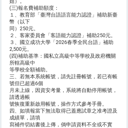
姐）。
(三)報名費補助額度：
１、教育部「臺灣台語語言能力認證」補助新臺
幣（以下
同）250元。
２、客家委員會「客語能力認證」補助250元。
３、國立成功大學「2026春季全民台語」補助
2,500元。
(四)補助基準：國私立高級中等學校及政府機關
所轄高級中
等學校全額補助。
三、若無本系統帳號，請先註冊帳號，若已有帳
號但已超過6個
月未上線，因資安考量，系統將自動停用帳號，
請透過帳
號恢復重新啟用帳號，操作方式參考手冊。
四、如填報當下無法取得已蓋應試章之准考證及
成績單，請填
寫補件切結書後上傳，倘申請資料不全或不實