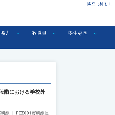
國立北科附工
協力
教職員
學生專區
育段階における学校外
1実研組
|
FEZ001
實研組長