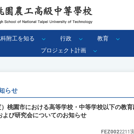
北科附工を知る
行政
教育
プロジェクト計画
知らせ
年度）桃園市における高等学校・中等学校以下の教
および研究会についてのお知らせ
FEZ002
221