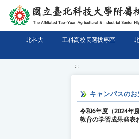
移至網頁之主要內容區位置
北科大
工科高校長選拔專區
:::
キャンパスのお
令和6年度（2024
教育の学習成果発表