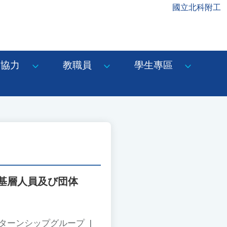
國立北科附工
協力
教職員
學生專區
基層人員及び団体
ンターンシップグループ
|