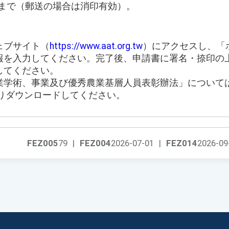
1日まで（郵送の場合は消印有効）。
ェブサイト（
https://www.aat.org.tw
）にアクセスし、「ホ
報を入力してください。完了後、申請書に署名・捺印の
してください。
業学術、事業及び優秀農業基層人員表彰辦法」について
りダウンロードしてください。
FEZ005
79
|
FEZ004
2026-07-01
|
FEZ014
2026-09