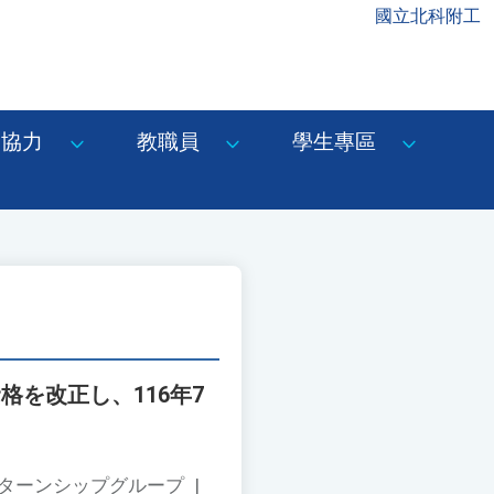
國立北科附工
協力
教職員
學生專區
を改正し、116年7
ンターンシップグループ
|