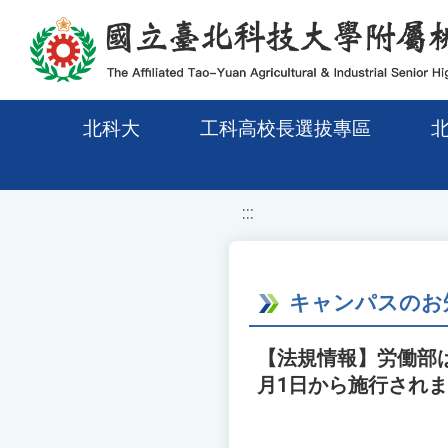
移至網頁之主要內容區位置
北科大
工科高校長選拔專區
:::
キャンパスのお
【法規情報】労働部
月1日から施行され