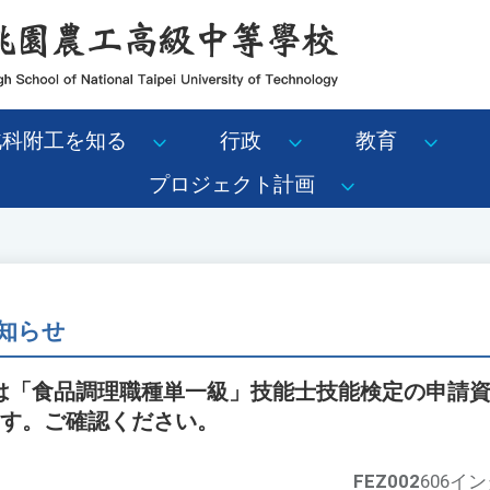
北科附工を知る
行政
教育
プロジェクト計画
知らせ
は「食品調理職種単一級」技能士技能検定の申請資格
ます。ご確認ください。
FEZ002
606イ