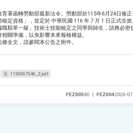
育署函轉勞動部最新法令。勞動部於115年6月24日修
定資格」，並定於 中華民國 116 年 7 月 1 日正式生
備職類單一級」技術士技能檢定之同學與師生，請務必密
好相關準備，以免影響未來報檢權益。
法條全文，請參閱本公告之附件。
1150007548_2.pdf
FEZ005
80
|
FEZ004
2026-07