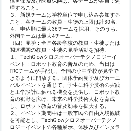
傷害保険及び医療保険は、各チームが各自で処
理すること。
３、新規チームは学校単位で申し込み参加する
こと、各チームの教員・生徒の上限は計30名。
４、申込順に最大36チームを採用、そのうち、
外国チームは最大4チーム。
（四）見学：全国各級学校の教員・生徒または
関連機関の教員・生徒の見学活動を招待。
１、TechGlowクロスオーバーテクノロジーイ
ベント：ロボット教育の普及のため、当日は
FRCチームが手配し、全国の小中学校が見学で
きるように開放する。団体予約見学及びカーニ
バルイベントを通じて、学生に科学技術の実践
と工学設計に触れる機会を提供し、ロボット教
育の裾野を広げ、未来の科学技術人材を育成
し、ロボット教育の普及効果を拡大する。
２、イベント期間中は一般市民の自由入場観戦
を可能とし、TechGlowクロスオーバーテクノ
ロジーイベントの各種展示、体験及びインタラ