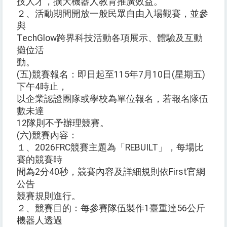
技人才，擴大機器人教育推廣效益。
２、活動期間開放一般民眾自由入場觀賽，並參
與
TechGlow跨界科技活動各項展示、體驗及互動
攤位活
動。
(五)競賽報名：即日起至115年7月10日(星期五)
下午4時止，
以企業認證團隊或學校為單位報名，若報名隊伍
數未達
12隊則不予辦理競賽。
(六)競賽內容：
１、2026FRC競賽主題為「REBUILT」，每場比
賽的競賽時
間為2分40秒，競賽內容及詳細規則依First官網
公告
競賽規則進行。
２、競賽目的：每參賽隊伍製作1臺重達56公斤
機器人透過