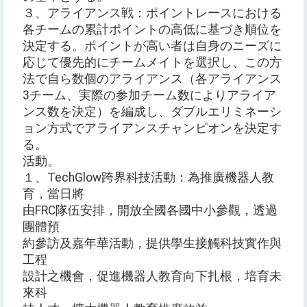
３、アライアンス戦：ポイントレースにおける
各チームの累計ポイントの高低に基づき順位を
決定する。ポイントが高い者は自身のニーズに
応じて優先的にチームメイトを選択し、この方
法で自ら数個のアライアンス（各アライアンス
3チーム、実際の参加チーム数によりアライア
ンス数を決定）を編成し、ダブルエリミネーシ
ョン方式でアライアンスチャンピオンを決定す
る。
活動。
１、TechGlow跨界科技活動：為推廣機器人教
育，當日將
由FRC隊伍安排，開放全國各國中小參觀，透過
團體預
約參訪及嘉年華活動，提供學生接觸科技實作與
工程
設計之機會，促進機器人教育向下扎根，培育未
來科