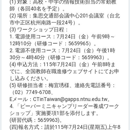
(1) 対象：高校・中学の情報技術担当の常勤教
師（各回40名を予定）。
(2) 場所：集思交通部会議中心201会議室（台北
市中正区杭州南路一段24号）。
(3) ワークショップ日程：
1. 電源使用コース：7月24日（金）午前9時～
12時10分（研修コード：5659965）。
2. 電源不使用コース：7月24日（金）午後1時
30分～4時40分（研修コード：5659963）。
(4) 申込方法：115年7月24日（金）午前8時ま
でに、全国教師在職進修ウェブサイトにてお申
し込みください。
(5) 研修担当者：梅宜琇様、連絡先電話番号：
（02）7749-6708、
Eメール：CTinTaiwan@gapps.ntnu.edu.tw。
4. 「ビーバーミニキャンプリーダー養成ワーク
ショップ」実施要項1部を添付します。
(研習代碼：5659963)。
(四)報名方式：請於115年7月24日(星期五)上午8