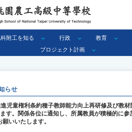
北科附工を知る
行政
教育
プロジェクト計画
知らせ
度推進児童権利条約種子教師能力向上再研修及び教材
します。関係各位に通知し、所属教員が積極的に参
お願いいたします。