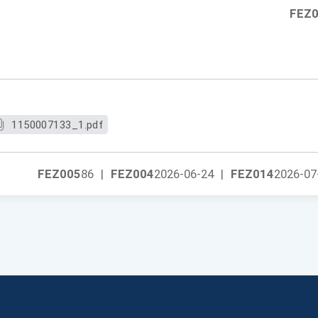
FEZ
1150007133_1.pdf
FEZ005
86
|
FEZ004
2026-06-24
|
FEZ014
2026-07