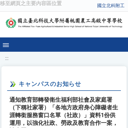
移至網頁之主要內容區位置
國立北科附工
:::
キャンパスのお知らせ
通知教育部轉發衛生福利部社會及家庭署
（下稱社家署）「各地方政府身心障礙者生
涯轉銜服務窗口名單（社政）」資料1份供
運用，以強化社政、勞政及教育合作一案，