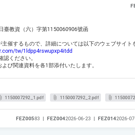
F
日臺教資（六）字第1150060906號函
が主催するもので、詳細については以下のウェブサイト
tr.com/tw/1ldpp4rswupxp4itdd
確認ください。
および関連資料を各1部添付いたします。
1150007292_1.pdf
1150007292_2.pdf
11500072
FEZ005
83
|
FEZ004
2026-06-23
|
FEZ014
2026-07