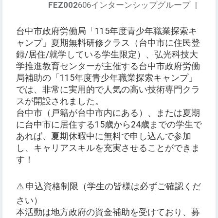
FEZ002
606インターンシップグループ
|
台中市政府労働局「115年度青少年職業探索キ
ャンプ」夏期無料研修クラス（台中市に住民登
録/居住/就学している学生限定）、弘光科技大
学推進教育センターが主催する台中市政府労働
局補助の「115年度青少年職業探索キャンプ」
では、非常に実用的で人気の高い技術専門クラ
スが開設されました。
台中市（戸籍が台中市内にある）、または夏期
に台中市に居住する15歳から24歳までの学生で
あれば、夏期休暇中に無料で申し込んで参加
し、キャリアスキルを充実させることができま
す！
⚠️ 申込資格制限（学生の皆様は必ずご確認くだ
さい）
本活動は地方政府の資金補助を受けており、募