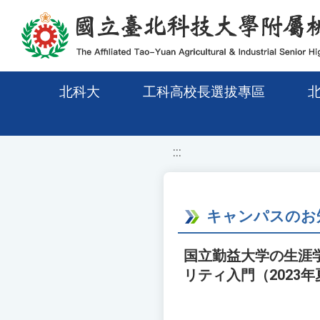
移至網頁之主要內容區位置
北科大
工科高校長選拔專區
:::
キャンパスのお
国立勤益大学の生涯学
リティ入門（2023