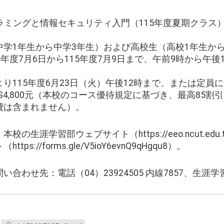
n プログラミングと情報セキュリティ入門（115年度夏期ク
学1年生から中学3年生）および高校生（高校1年生か
年度7月6日から115年度7月9日まで、午前9時から午後
。
り115年度6月23日（火）午後12時まで、または定員
S4,800元（本校のコース優待規定に基づき、最高85割
費は含まれません）。
の生涯学習部ウェブサイト（https://eeo.ncut.ed
s://forms.gle/V5ioY6evnQ9qHgqu8）。
合わせ先：電話（04）23924505 内線7857、生涯学