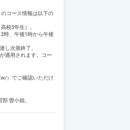
ラス）のコース情報は以下の
ら高校3年生）。
12時、午後1時から午後
に達し次第終了。
引が適用されます。コー
u.tw/）でご確認いただけ
習部 曽小姐。