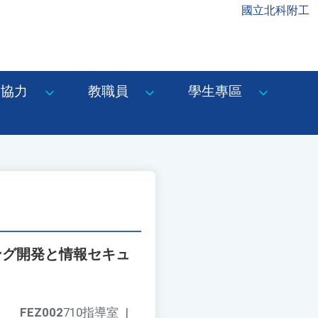
國立北科附工
協力
教職員
學生專區
ミング開発と情報セキュ
FEZ002
710指導室
|