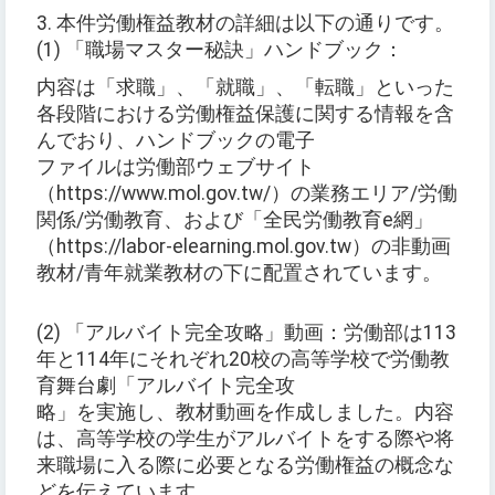
3. 本件労働権益教材の詳細は以下の通りです。
(1) 「職場マスター秘訣」ハンドブック：
内容は「求職」、「就職」、「転職」といった
各段階における労働権益保護に関する情報を含
んでおり、ハンドブックの電子
ファイルは労働部ウェブサイト
（https://www.mol.gov.tw/）の業務エリア/労働
関係/労働教育、および「全民労働教育e網」
（https://labor-elearning.mol.gov.tw）の非動画
教材/青年就業教材の下に配置されています。
(2) 「アルバイト完全攻略」動画：労働部は113
年と114年にそれぞれ20校の高等学校で労働教
育舞台劇「アルバイト完全攻
略」を実施し、教材動画を作成しました。内容
は、高等学校の学生がアルバイトをする際や将
来職場に入る際に必要となる労働権益の概念な
どを伝えています。