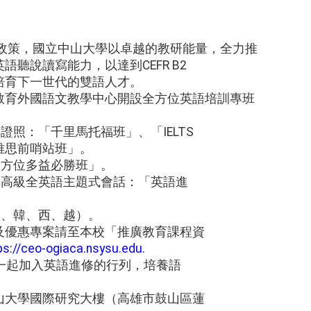
家政策，國立中山大學以卓越的教研能量，全力推
聽說讀寫能力，以達到CEFR B2
培育下一世代的雙語人才。
教育外國語文教學中心開設全方位英語培訓專班
：
證照：「千里馬托福班」、「IELTS
雅思前哨站班」。
全方位多益必勝班」。
中高級全英語主題式會話：「英語進
日、韓、西、越）。
及優惠專案請至本校「推廣教育課程資
ps://ceo-ogiaca.nsysu.edu.
一起加入英語進修的行列，培養語
山大學國際研究大樓（高雄市鼓山區蓮