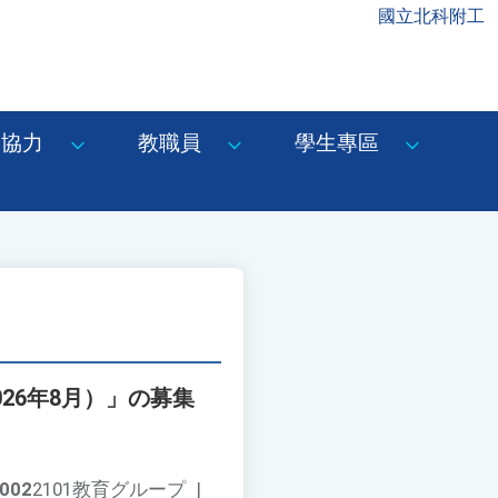
國立北科附工
協力
教職員
學生專區
026年8月）」の募集
002
2101教育グループ
|