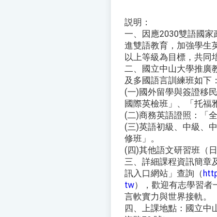
説明：
一、因應2030雙語國
進雙語教育，加強學生英語
以上等級為目標，共同
二、國立中山大學推廣
及多國語言訓練班如下
(一)國外留學與簽證移民
國際英檢班」、「托福
(二)商務英語證照：「
(三)英語初級、中級、
修班」。
(四)其他語文研習班（
三、詳細課程資訊簡章
訊入口網站」查詢（
htt
tw
），歡迎有志學習者
言軟實力與世界接軌。
四、上課地點：國立中