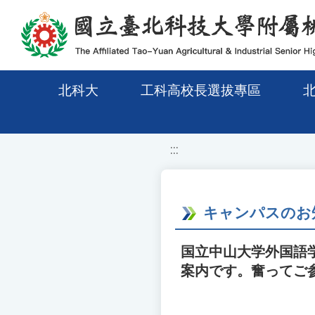
移至網頁之主要內容區位置
北科大
工科高校長選拔專區
:::
キャンパスのお
国立中山大学外国語学部
案内です。奮ってご