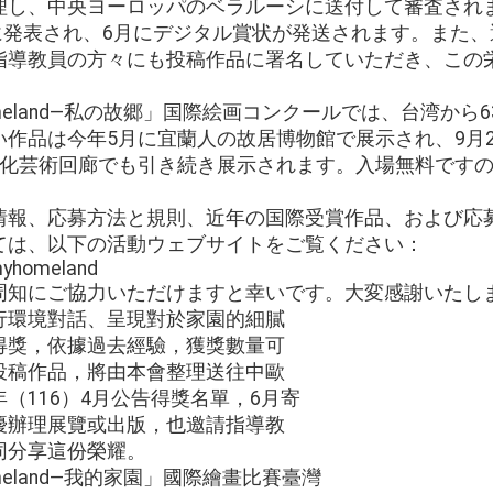
理し、中央ヨーロッパのベラルーシに送付して審査され
月に発表され、6月にデジタル賞状が発送されます。また
指導教員の方々にも投稿作品に署名していただき、この
 Homeland—私の故郷」国際絵画コンクールでは、台湾か
作品は今年5月に宜蘭人の故居博物館で展示され、9月2
文化芸術回廊でも引き続き展示されます。入場無料です
情報、応募方法と規則、近年の国際受賞作品、および応
ては、以下の活動ウェブサイトをご覧ください：
nmyhomeland
周知にご協力いただけますと幸いです。大変感謝いたし
行環境對話、呈現對於家園的細膩
得獎，依據過去經驗，獲獎數量可
投稿作品，將由本會整理送往中歐
（116）4月公告得獎名單，6月寄
優辦理展覽或出版，也邀請指導教
同分享這份榮耀。
Homeland—我的家園」國際繪畫比賽臺灣