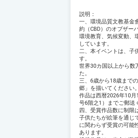
説明：
一、環境品質文教基金會
約（CBD）のオブザー
環境教育、気候変動、
しています。
二、本イベントは、子
す。
世界30カ国以上から
た。
三、6歳から18歳まで
郷」を描いてください
作品は西暦2026年10
号6階之1）までご郵送
四、受賞作品数に制限
子供たちが絵筆を通じ
に関わらず受賞の可能
あります。