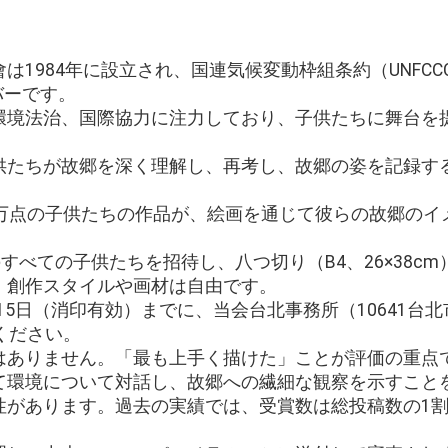
は1984年に設立され、国連気候変動枠組条約（UNFC
バーです。
環境法治、国際協力に注力しており、子供たちに舞台を
供たちが故郷を深く理解し、再考し、故郷の姿を記録す
数万点の子供たちの作品が、絵画を通じて彼らの故郷のイ
のすべての子供たちを招待し、八つ切り（B4、26×38c
。創作スタイルや画材は自由です。
月15日（消印有効）までに、当会台北事務所（10641台
ください。
はありません。「最も上手く描けた」ことが評価の重点
て環境について対話し、故郷への繊細な観察を示すこと
性があります。過去の実績では、受賞数は総投稿数の1