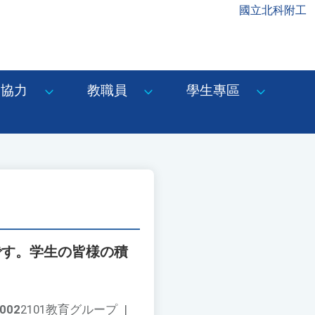
國立北科附工
協力
教職員
學生專區
せです。学生の皆様の積
002
2101教育グループ
|