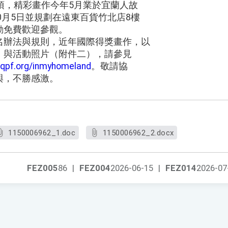
項，精彩畫作今年5月業於宜蘭人故
10月5日並規劃在遠東百貨竹北店8樓
動免費歡迎參觀。
名辦法與規則，近年國際得獎畫作，以
）與活動照片（附件二），請參見
eqpf.org/inmyhomeland
。敬請協
與，不勝感激。
1150006962_1.doc
1150006962_2.docx
FEZ005
86
|
FEZ004
2026-06-15
|
FEZ014
2026-07