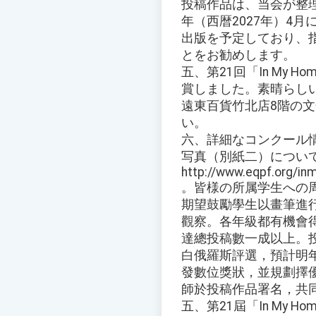
投稿作品は、当会が整
年（西暦2027年）4
出版を予定しており、
とをお勧めします。
五、第21回「In My
賞しました。素晴らしい
遠東百貨竹北店8階の
い。
六、詳細なコンクール
写真（別紙二）につい
http://www.eqpf.org/i
。皆様の所属学生への
期望鼓勵學生以畫筆進
觀察。各年級都有機會
達總投稿數一成以上。
白俄羅斯評選，預計明年
發數位獎狀，並規劃擇
師於投稿作品署名，共
五、第21屆「In My 