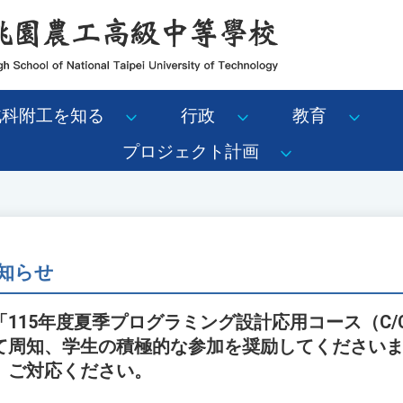
北科附工を知る
行政
教育
プロジェクト計画
知らせ
115年度夏季プログラミング設計応用コース（C/
て周知、学生の積極的な参加を奨励してください
、ご対応ください。