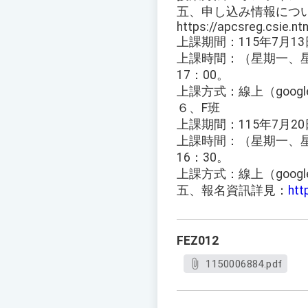
五、申し込み情報につ
https://apcsreg.csie.nt
上課期間：115年7月13
上課時間：（星期一、星期
17：00。
上課方式：線上（google
６、F班
上課期間：115年7月20
上課時間：（星期一、星期
16：30。
上課方式：線上（google
五、報名資訊詳見：
htt
FEZ012
1150006884.pdf