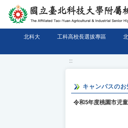
移至網頁之主要內容區位置
北科大
工科高校長選拔專區
:::
キャンパスのお
令和5年度桃園市児