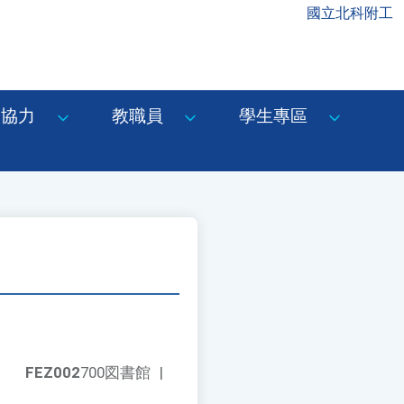
國立北科附工
協力
教職員
學生專區
FEZ002
700図書館
|