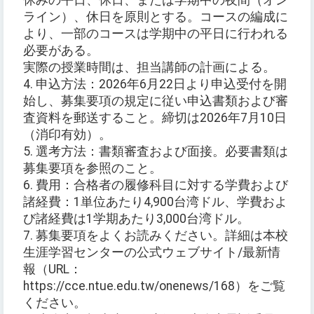
休みの平日、休日、または学期中の夜間（オン
ライン）、休日を原則とする。コースの編成に
より、一部のコースは学期中の平日に行われる
必要がある。
実際の授業時間は、担当講師の計画による。
4. 申込方法：2026年6月22日より申込受付を開
始し、募集要項の規定に従い申込書類および審
査資料を郵送すること。締切は2026年7月10日
（消印有効）。
5. 選考方法：書類審査および面接。必要書類は
募集要項を参照のこと。
6. 費用：合格者の履修科目に対する学費および
諸経費：1単位あたり4,900台湾ドル、学費およ
び諸経費は1学期あたり3,000台湾ドル。
7. 募集要項をよくお読みください。詳細は本校
生涯学習センターの公式ウェブサイト/最新情
報（URL：
https://cce.ntue.edu.tw/onenews/168）をご覧
ください。