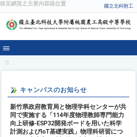
移至網頁之主要內容區位置
國立北科附工
:::
キャンパスのお知らせ
新竹県政府教育局と物理学科センターが共
同で実施する「114年度物理教師専門能力
向上研修-ESP32開発ボードを用いた科学
計測およびIoT基礎実践」物理科研習につ