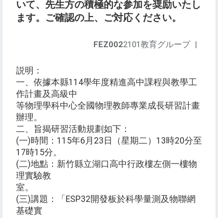
いて、先生方の積極的な参加を奨励いたし
ます。ご確認の上、ご対応ください。
FEZ002
2101教育グループ
|
説明：
一、依據本縣114學年度精進高中課程與教學工
作計畫及高級中
等物理學科中心全國物理教師專業成長研習計畫
辦理。
二、旨揭研習活動規劃如下：
(一)時間：115年6月23日（星期二）13時20分至
17時15分。
(二)地點：新竹縣立湖口高中行政樓左側一樓物
理實驗教
室。
(三)講題：「ESP32開發板於科學量測及物聯網
基礎實