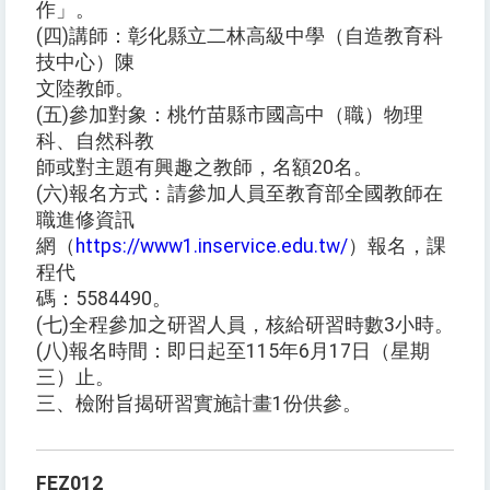
作」。
(四)講師：彰化縣立二林高級中學（自造教育科
技中心）陳
文陸教師。
(五)參加對象：桃竹苗縣市國高中（職）物理
科、自然科教
師或對主題有興趣之教師，名額20名。
(六)報名方式：請參加人員至教育部全國教師在
職進修資訊
網（
https://www1.inservice.edu.tw/
）報名，課
程代
碼：5584490。
(七)全程參加之研習人員，核給研習時數3小時。
(八)報名時間：即日起至115年6月17日（星期
三）止。
三、檢附旨揭研習實施計畫1份供參。
FEZ012