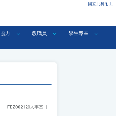
國立北科附工
協力
教職員
學生專區
FEZ002
120人事室
|