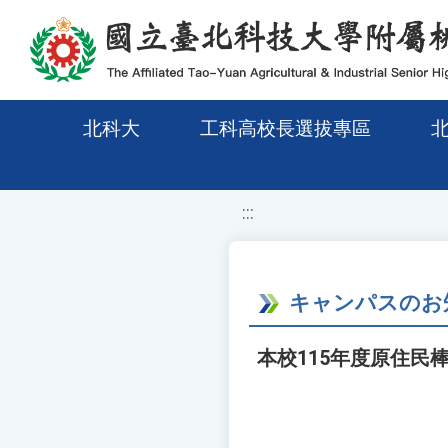
移至網頁之主要內容區位置
北科大
工科高校長選拔專區
:::
キャンパスのお
本校115年度原住民