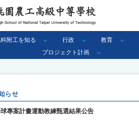
北科附工を知る
行政
教育
プロジェクト計画
知らせ
棒球專案計畫運動教練甄選結果公告