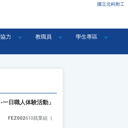
國立北科附工
協力
教職員
學生專區
T.-一日職人体験活動」
FEZ002
610就業組
|