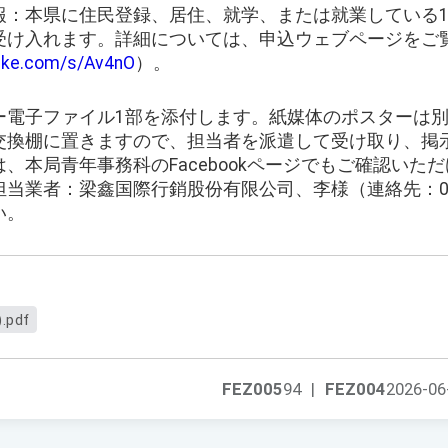
：本県に住民登録、居住、就学、または就業している1
受け入れます。詳細については、申込ウェブページをご
ake.com/s/Av4nO
）。
ー電子ファイル1部を添付します。紙媒体のポスターは
交換棚に置きますので、担当者を派遣して受け取り、掲
、本局青年事務科のFacebookページでもご確認いた
当業者：梁鑫国際行銷股份有限公司、李様（連絡先：03-2
い。
pdf
FEZ005
94
|
FEZ004
2026-06