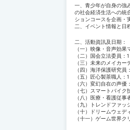
一、青少年が自身の強
の社会経済生活への統
ションコースを企画・
二、イベント情報と日
二、活動資訊及日期：
（一）映像・音声効果マ
（二）国会立法委員：11
（三）未来のメイカーデ
（四）海洋保護研究員：1
（五）匠心製茶職人：11
（六）変幻自在の声優：
（七）スマートバイク技
（八）医療・看護従事者
（九）トレンドファッシ
（十）ドリームウェディ
（十一）ゲーム世界クリ