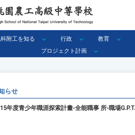
北科附工を知る
行政
教育
プロジェクト計画
知らせ
5年度青少年職涯探索計畫-全能職事 所-職場G.P.