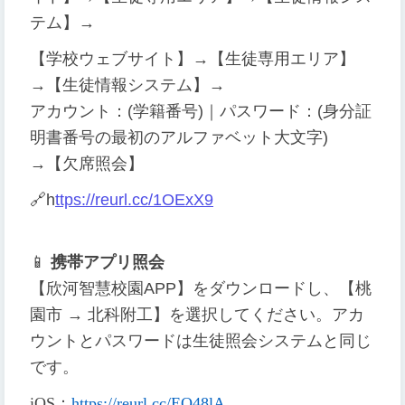
テム】→
【学校ウェブサイト】→【生徒専用エリア】
→【生徒情報システム】→
アカウント：(学籍番号)｜パスワード：(身分証
明書番号の最初のアルファベット大文字)
→【欠席照会】
🔗
h
ttps://reurl.cc/1OExX9
📱
携帯アプリ照会
【欣河智慧校園APP】をダウンロードし、【桃
園市 → 北科附工】を選択してください。アカ
ウントとパスワードは生徒照会システムと同じ
です。
iOS
：
https://reurl.cc/EQ48lA