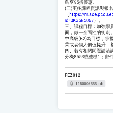
鳥享95折優惠。
(三)更多課程資訊與報
（
https://m.sce.pccu.e
id=0K35B5067
）。
三、課程目標：加強學
面，做一全面性的衝刺
中高級(B2)為目標，
業或者個人價值提升，
四、若有相關問題請洽詢承辦
分機8553或總機1；郵件信箱y
FEZ012
1150006555.pdf