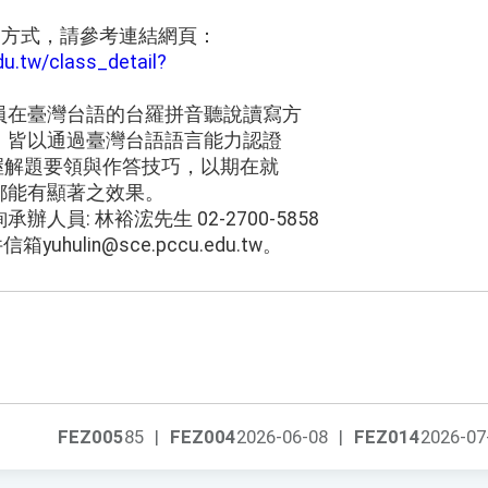
名方式，請參考連結網頁：
du.tw/class_detail?
員在臺灣台語的台羅拼音聽說讀寫方
。皆以通過臺灣台語語言能力認證
掌握解題要領與作答技巧，以期在就
都能有顯著之效果。
人員: 林裕浤先生 02-2700-5858
uhulin@sce.pccu.edu.tw。
FEZ005
85
|
FEZ004
2026-06-08
|
FEZ014
2026-07