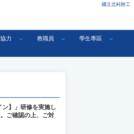
國立北科附工
協力
教職員
學生專區
イン】」研修を実施し
い。ご確認の上、ご対