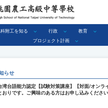
北科附工を知る
行政
教育
プロジェクト計画
知らせ
台湾台語能力認定【試験対策講座】【対面/オンラ
とおりです。ご興味のある方はお申し込みくださ