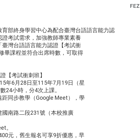
FEZ
教育部終身學習中心為配合臺灣台語語言能力認
認證考試需求，加強教師專業素養
「臺灣台語語言能力認證【考試衝
」修畢課程並符合出席時數，可取得
認證【考試衝刺班】
5年6月28日至115年7月19日（星
時數24小時，分4次上課。
同步教學（Google Meet），學
建國南路二段231號（本校推廣
eet。
,400元，舊生報名可享9折優惠，早