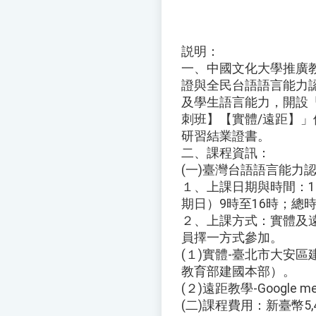
説明：
一、中國文化大學推廣
證與全民台語語言能力
及學生語言能力，開設
刺班】【實體/遠距】
研習結業證書。
二、課程資訊：
(一)臺灣台語語言能力
１、上課日期與時間：11
期日）9時至16時；總
２、上課方式：實體及遠距
員擇一方式參加。
(１)實體-臺北市大安區
教育部建國本部）。
(２)遠距教學-Google m
(二)課程費用：新臺幣5