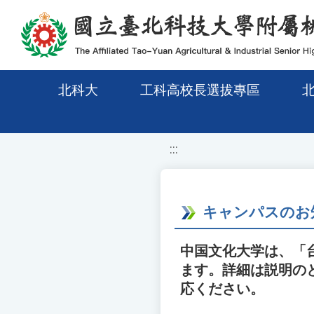
移至網頁之主要內容區位置
北科大
工科高校長選拔專區
:::
キャンパスのお
中国文化大学は、「
ます。詳細は説明の
応ください。