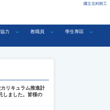
國立北科附工
協力
教職員
學生專區
校カリキュラム推進計
託しました。皆様の