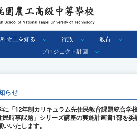
北科附工を知る
行政
教育
プロジェクト計画
知らせ
学に「12年制カリキュラム先住民教育課題統合学
住民時事課題」シリーズ講座の実施計画書1部を委
願いいたします。