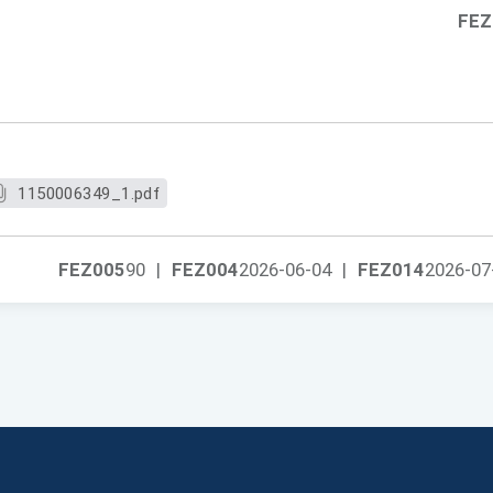
FEZ
1150006349_1.pdf
FEZ005
90
|
FEZ004
2026-06-04
|
FEZ014
2026-07