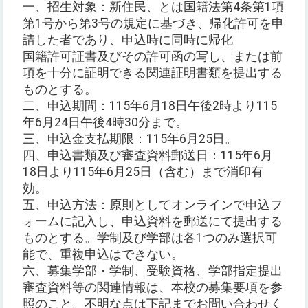
一、招生対象：新住民、とは国籍法第4条第1項
第1号から第3号の規定に基づき、帰化許可を申
請した者であり、申込時に同時に帰化
国籍許可証書及びその許可函の写し、または前
項を十分に証明できる関連証明書類を提出する
ものとする。
二、申込期間：115年6月18日午後2時より115
年6月24日午後4時30分まで。
三、申込金支払期限：115年6月25日。
四、申込書類及び審査資料郵送日：115年6月
18日より115年6月25日（含む）まで消印有
効。
五、申込方法：原則としてオンラインで申込フ
ォームに記入し、申込資料を郵送にて提出する
ものとする。学制及び学部は各1つのみ選択可
能で、重複申込はできない。
六、募集学部・学制、受験資格、学部指定提出
審査資料等の関連情報は、本校の募集要項を参
照のこと。不明な点は下記までお問い合わせく