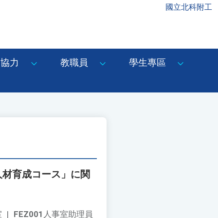
國立北科附工
協力
教職員
學生專區
人材育成コース」に関
室
|
FEZ001
人事室助理員