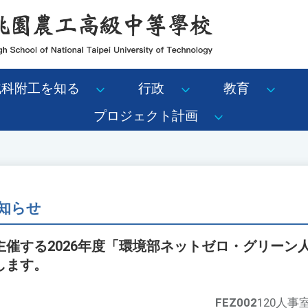
北科附工を知る
行政
教育
プロジェクト計画
知らせ
主催する2026年度「環境部ネットゼロ・グリーン
します。
FEZ002
120人事