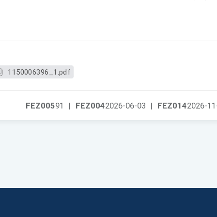
1150006396_1.pdf
FEZ005
91
|
FEZ004
2026-06-03
|
FEZ014
2026-11