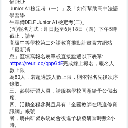
備DELF
Junior A1檢定考（一）」及「如何幫助高中法語
學習學
生準備DELF Junior A1檢定考(二)」
(五)報名方式：即日起至6月18日（四）下午5時
截止，請至
高級中等學校第二外語教育推動計畫官方網站
「最新消
息」區填寫報名表單或直接點選以下表單:
https://reurl.cc/qppGdE
完成線上報名，報名人
數上限
為80人，若超過該人數上限，則依報名先後次序
錄取。
三、參與研習人員，請服務學校同意給予公假出
席。
四、活動全程參與且具有「全國教師在職進修資
訊網」帳號
者，將由研習系統於會後逕予核發研習時數2小
時。