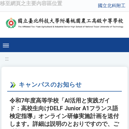
移至網頁之主要內容區位置
國立北科附工
:::
キャンパスのお知らせ
令和7年度高等学校「AI活用と実践ガイ
ド：高校生向けDELF Junior A1フランス語
検定指導」オンライン研修実施計画を送付
します。詳細は説明のとおりですので、ご