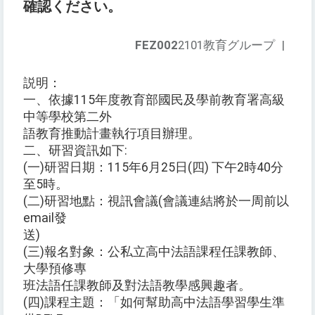
確認ください。
FEZ002
2101教育グループ
|
説明：
一、依據115年度教育部國民及學前教育署高級
中等學校第二外
語教育推動計畫執行項目辦理。
二、研習資訊如下:
(一)研習日期：115年6月25日(四) 下午2時40分
至5時。
(二)研習地點：視訊會議(會議連結將於一周前以
email發
送)
(三)報名對象：公私立高中法語課程任課教師、
大學預修專
班法語任課教師及對法語教學感興趣者。
(四)課程主題：「如何幫助高中法語學習學生準