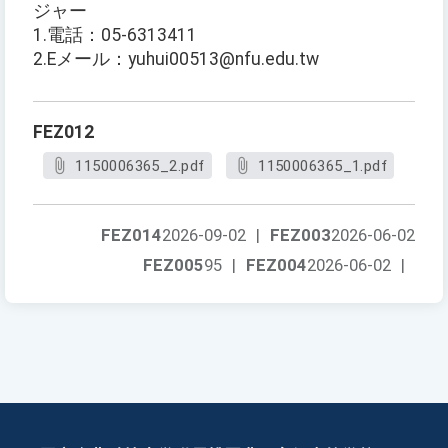
ジャー
1.電話：05-6313411
2.Eメール：yuhui00513@nfu.edu.tw
FEZ012
1150006365_2.pdf
1150006365_1.pdf
FEZ014
2026-09-02
|
FEZ003
2026-06-02
FEZ005
95
|
FEZ004
2026-06-02
|