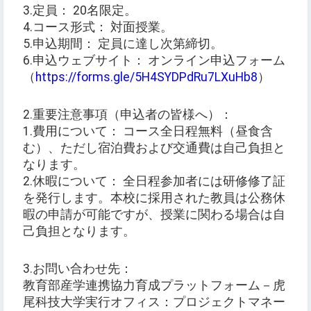
3.定員： 20名限定。
4.コース形式： 対面授業。
5.申込期間： 定員に達し次第締切。
6.申込ウェブサイト： オンライン申込フォーム
（
https://forms.gle/5H4SYDPdRu7LXuHb8
）
2.重要注意事項（申込者の皆様へ）：
1.費用について： コース全日程無料（昼食含
む）、ただし宿泊費および交通費は自己負担と
なります。
2.休暇について： 全日程参加者には研修修了証
を発行します。本校に採用された教員は公務休
暇の申請が可能ですが、授業に関わる場合は自
己負担となります。
3.お問い合わせ先：
教育部産学連携協力育成プラットフォーム－虎
尾科技大学実行オフィス：プロジェクトマネー