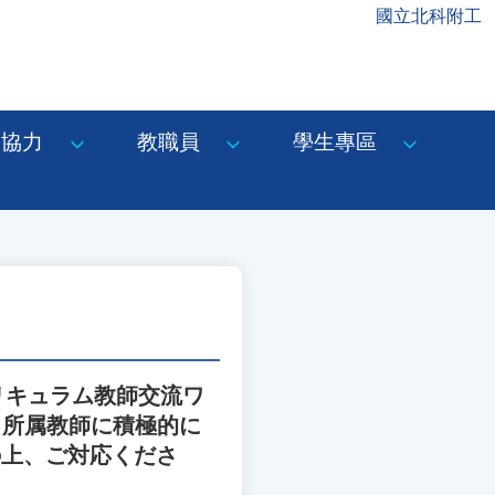
國立北科附工
協力
教職員
學生專區
リキュラム教師交流ワ
、所属教師に積極的に
の上、ご対応くださ