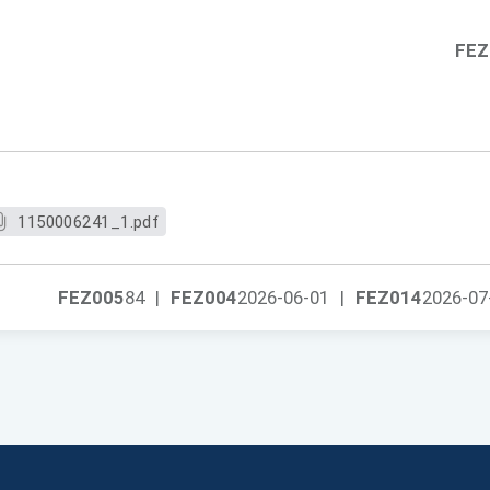
FEZ
1150006241_1.pdf
FEZ005
84
|
FEZ004
2026-06-01
|
FEZ014
2026-07