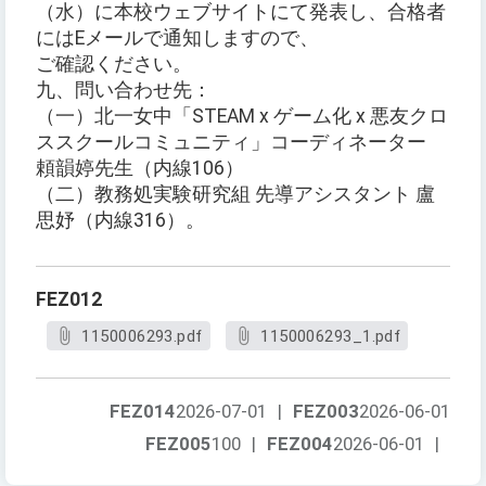
（水）に本校ウェブサイトにて発表し、合格者
にはEメールで通知しますので、
ご確認ください。
九、問い合わせ先：
（一）北一女中「STEAM x ゲーム化 x 悪友クロ
ススクールコミュニティ」コーディネーター
頼韻婷先生（内線106）
（二）教務処実験研究組 先導アシスタント 盧
思妤（内線316）。
FEZ012
1150006293.pdf
1150006293_1.pdf
FEZ014
2026-07-01
|
FEZ003
2026-06-01
FEZ005
100
|
FEZ004
2026-06-01
|