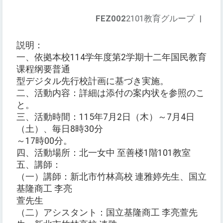
FEZ002
2101教育グループ
|
説明：
一、依拠本校114学年度第2学期十二年国民教育
课程纲要普通
型デジタル先行校計画に基づき実施。
二、活動内容：詳細は添付の案内状を参照のこ
と。
三、活動時間：115年7月2日（木）～7月4日
（土）、毎日8時30分
～17時00分。
四、活動場所：北一女中 至善楼1階101教室
五、講師：
（一）講師：新北市竹林高校 連雅婷先生、国立
基隆商工 李亮
萱先生
（二）アシスタント：国立基隆商工 李亮萱先