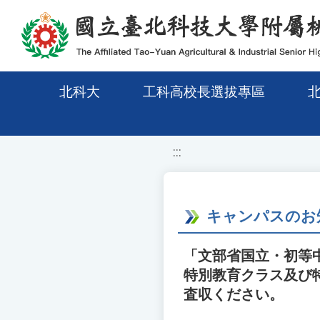
移至網頁之主要內容區位置
北科大
工科高校長選拔專區
:::
キャンパスのお
「文部省国立・初等
特別教育クラス及び
査収ください。