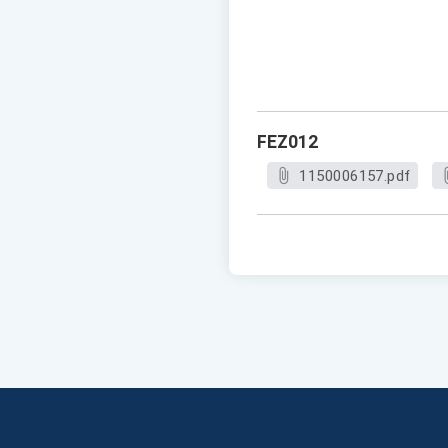
FEZ012
1150006157.pdf