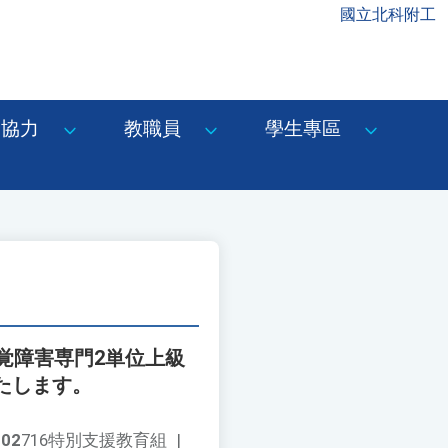
國立北科附工
協力
教職員
學生專區
覚障害専門2単位上級
たします。
002
716特別支援教育組
|