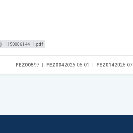
1150006144_1.pdf
FEZ005
97
|
FEZ004
2026-06-01
|
FEZ014
2026-07