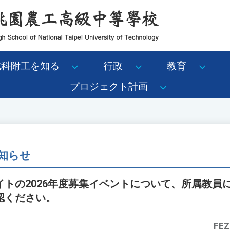
北科附工を知る
行政
教育
プロジェクト計画
知らせ
イトの2026年度募集イベントについて、所属教員
認ください。
FEZ