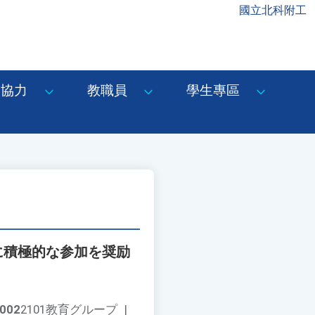
國立北科附工
協力
教職員
學生專區
に積極的な参加を奨励
002
2101教育グループ
|