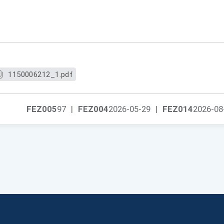
1150006212_1.pdf
FEZ005
97
|
FEZ004
2026-05-29
|
FEZ014
2026-08