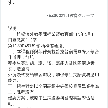
す。
FEZ002
2101教育グループ
|
説明：
一、旨揭海外教學課程業經教育部115年5月11
日臺教高(一)字
第1150048151號函核備通過。
二、本課程係與菲律賓拉普拉普宿霧國際大學合
作辦理，欲培
養學生英語聽、說、讀、寫能力及國際溝通素
養，透過海
外沉浸式英語學習環境，加強學生英語實務應用
能力。
三、招生對象以全國高級中等學校應屆畢業生為
主，課程設有
優惠方案，鼓勵學生踴躍參與國際英語學習活
動。