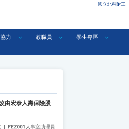
國立北科附工
協力
教職員
學生專區
起改由宏泰人壽保險股
室
|
FEZ001
人事室助理員