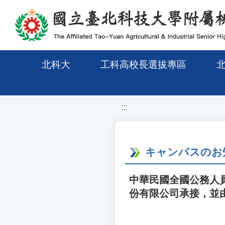
移至網頁之主要內容區位置
北科大
工科高校長選拔專區
:::
キャンパスのお
中華民國全國公務人員
份有限公司承接，並