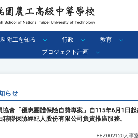
北科附工を知る
行政
教育
プロジェクト計画
知らせ
協會「優惠團體保險自費專案」自115年6月1日
由精聯保險經紀人股份有限公司負責推廣服務。
FEZ002
120人事