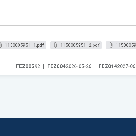
1150005951_1.pdf
1150005951_2.pdf
11500059
FEZ005
92
|
FEZ004
2026-05-26
|
FEZ014
2027-06