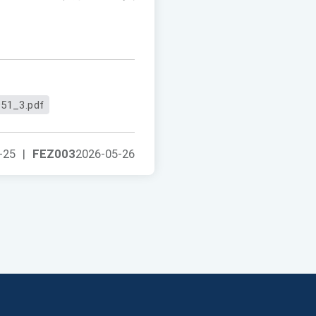
51_3.pdf
-25
|
FEZ003
2026-05-26