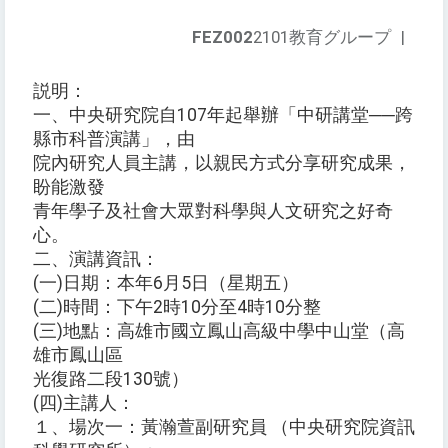
FEZ002
2101教育グループ
|
説明：
一、中央研究院自107年起舉辦「中研講堂──跨
縣市科普演講」，由
院內研究人員主講，以親民方式分享研究成果，
盼能激發
青年學子及社會大眾對科學與人文研究之好奇
心。
二、演講資訊：
(一)日期：本年6月5日（星期五）
(二)時間：下午2時10分至4時10分整
(三)地點：高雄市國立鳳山高級中學中山堂（高
雄市鳳山區
光復路二段130號）
(四)主講人：
１、場次一：黃瀚萱副研究員 （中央研究院資訊