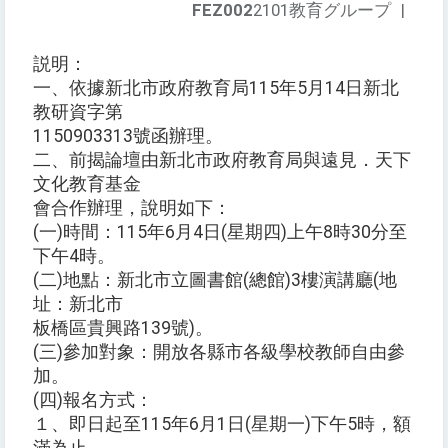
FEZ002
2101教育グループ
|
説明：
一、依據新北市政府教育局115年5月14日新北
教研資字第
1150903313號函辦理。
二、前揭論壇由新北市政府教育局與遠見．天下
文化教育基金
會合作辦理，說明如下：
(一)時間：115年6月4日(星期四)上午8時30分至
下午4時。
(二)地點：新北市立圖書館(總館)3樓演講廳(地
址：新北市
板橋區貴興路139號)。
(三)參加對象：開放各縣市各級學校教師自由參
加。
(四)報名方式：
１、即日起至115年6月1日(星期一)下午5時，額