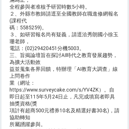
滿為止，
全程參與者准核予研習時數5小時。
２、外縣市教師請逕至全國教師在職進修網報名
(課程代
碼：5585259)。
３、如研習報名尚有疑義，請逕洽秀朗國小徐玉
珊老師，
電話：(02)29420451分機5003。
三、旨揭論壇旨在探討AI時代之教育發展趨勢，
為擴大活動效
益並蒐集各界回饋，特辦理「AI教育大調查」線
上問卷作
業（網址：
https://www.surveycake.com/s/YV4ZK）。自
即日起至115年5月24日止，凡完成填寫者即具
抽獎資格(獎
項計有超商500元禮券10名及精選好書30名)，請
協助轉知
所屬踴躍參與。