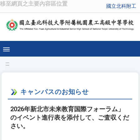
移至網頁之主要內容區位置
國立北科附工
:::
キャンパスのお知らせ
2026年新北市未来教育国際フォーラム」
のイベント進行表を添付して、ご査収くだ
さい。