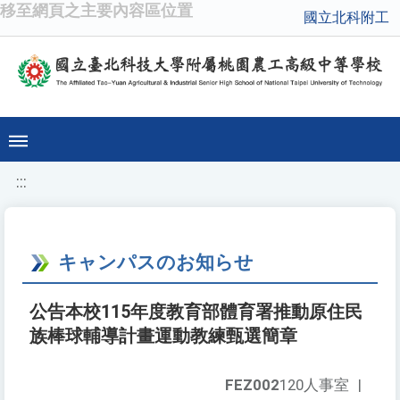
移至網頁之主要內容區位置
國立北科附工
:::
キャンパスのお知らせ
公告本校115年度教育部體育署推動原住民
族棒球輔導計畫運動教練甄選簡章
FEZ002
120人事室
|