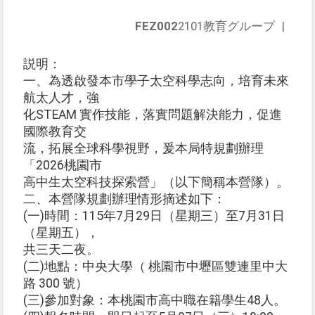
FEZ002
2101教育グループ
|
説明：
一、為透啟發本市學子太空科學志向，培育未來
航太人才，強
化STEAM 實作技能，落實問題解決能力，促進
國際教育交
流，拓展全球科學視野，爰本局特規劃辦理
「2026桃園市
高中生太空科技探索營」（以下簡稱本營隊）。
二、本營隊規劃辦理情形摘述如下：
(一)時間：115年7月29日（星期三）至7月31日
（星期五），
共三天二夜。
(二)地點：中央大學（ 桃園市中壢區雙連里中大
路 300 號）
(三)參加對象：本桃園市高中職在籍學生48人。