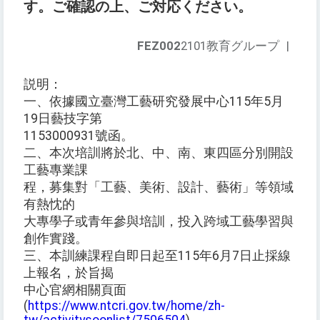
す。ご確認の上、ご対応ください。
FEZ002
2101教育グループ
|
説明：
一、依據國立臺灣工藝研究發展中心115年5月
19日藝技字第
1153000931號函。
二、本次培訓將於北、中、南、東四區分別開設
工藝專業課
程，募集對「工藝、美術、設計、藝術」等領域
有熱忱的
大專學子或青年參與培訓，投入跨域工藝學習與
創作實踐。
三、本訓練課程自即日起至115年6月7日止採線
上報名，於旨揭
中心官網相關頁面
(
https://www.ntcri.gov.tw/home/zh-